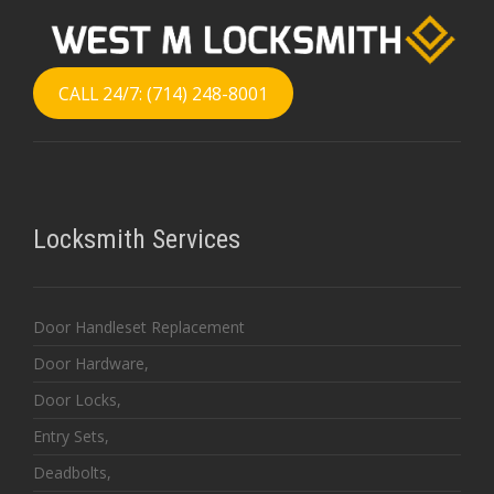
CALL 24/7: (714) 248-8001
Locksmith Services
Door Handleset Replacement
Door Hardware,
Door Locks,
Entry Sets,
Deadbolts,