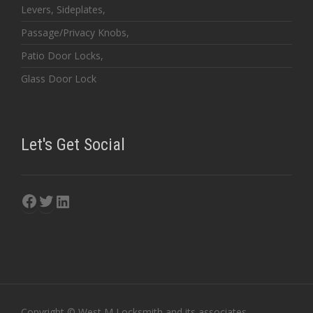
Levers, Sideplates,
Passage/Privacy Knobs,
Patio Door Locks,
Glass Door Lock
Let's Get Social
Facebook
Twitter
LinkedIn
Copyright © West M Locksmith and its associates.