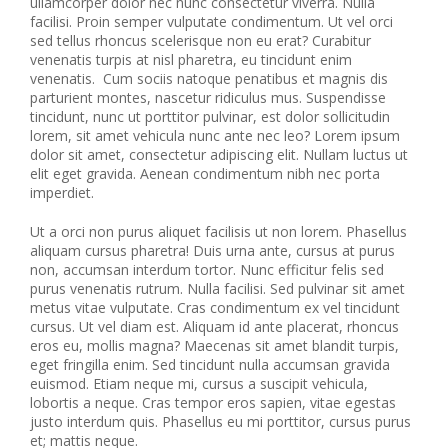
ullamcorper dolor nec nunc consectetur viverra. Nulla
facilisi. Proin semper vulputate condimentum. Ut vel orci
sed tellus rhoncus scelerisque non eu erat? Curabitur
venenatis turpis at nisl pharetra, eu tincidunt enim
venenatis. Cum sociis natoque penatibus et magnis dis
parturient montes, nascetur ridiculus mus. Suspendisse
tincidunt, nunc ut porttitor pulvinar, est dolor sollicitudin
lorem, sit amet vehicula nunc ante nec leo? Lorem ipsum
dolor sit amet, consectetur adipiscing elit. Nullam luctus ut
elit eget gravida. Aenean condimentum nibh nec porta
imperdiet.
Ut a orci non purus aliquet facilisis ut non lorem. Phasellus
aliquam cursus pharetra! Duis urna ante, cursus at purus
non, accumsan interdum tortor. Nunc efficitur felis sed
purus venenatis rutrum. Nulla facilisi. Sed pulvinar sit amet
metus vitae vulputate. Cras condimentum ex vel tincidunt
cursus. Ut vel diam est. Aliquam id ante placerat, rhoncus
eros eu, mollis magna? Maecenas sit amet blandit turpis,
eget fringilla enim. Sed tincidunt nulla accumsan gravida
euismod. Etiam neque mi, cursus a suscipit vehicula,
lobortis a neque. Cras tempor eros sapien, vitae egestas
justo interdum quis. Phasellus eu mi porttitor, cursus purus
et; mattis neque.